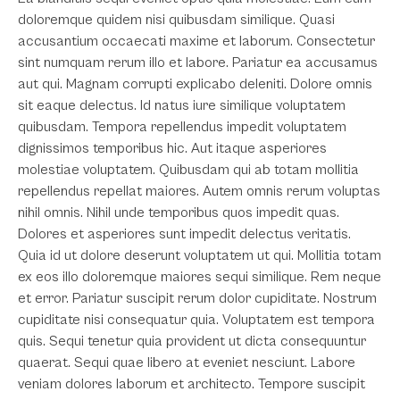
doloremque quidem nisi quibusdam similique. Quasi
accusantium occaecati maxime et laborum. Consectetur
sint numquam rerum illo et labore. Pariatur ea accusamus
aut qui. Magnam corrupti explicabo deleniti. Dolore omnis
sit eaque delectus. Id natus iure similique voluptatem
quibusdam. Tempora repellendus impedit voluptatem
dignissimos temporibus hic. Aut itaque asperiores
molestiae voluptatem. Quibusdam qui ab totam mollitia
repellendus repellat maiores. Autem omnis rerum voluptas
nihil omnis. Nihil unde temporibus quos impedit quas.
Dolores et asperiores sunt impedit delectus veritatis.
Quia id ut dolore deserunt voluptatem ut qui. Mollitia totam
ex eos illo doloremque maiores sequi similique. Rem neque
et error. Pariatur suscipit rerum dolor cupiditate. Nostrum
cupiditate nisi consequatur quia. Voluptatem est tempora
quis. Sequi tenetur quia provident ut dicta consequuntur
quaerat. Sequi quae libero at eveniet nesciunt. Labore
veniam dolores laborum et architecto. Tempore suscipit