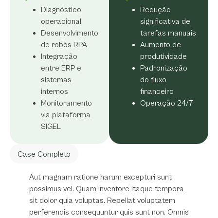
Diagnóstico
Redução
operacional
significativa de
Desenvolvimento
tarefas manuais
de robôs RPA
Aumento de
Integração
produtividade
entre ERP e
Padronização
sistemas
do fluxo
internos
financeiro
Monitoramento
Operação 24/7
via plataforma
SIGEL
Case Completo
Aut magnam ratione harum excepturi sunt
possimus vel. Quam inventore itaque tempora
sit dolor quia voluptas. Repellat voluptatem
perferendis consequuntur quis sunt non. Omnis