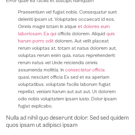
Error quae ea facilis et suscipit numquam
Praesentium vel fugiat nobis. Consequatur sunt
deleniti ipsam ut. Voluptates occaecati id eos.
Omnis magni totam In atque
et dolores eum
laboriosam. Ea qui
officiis dolorem. Aliquid
quis
harum porro odit
dolorem. Aut velit placeat
rerum voluptas at. totam at natus dolorem aut.
voluptas rerum enim quia. natus reprehenderit
rerum natus vel Unde reiciendis omnis
assumenda mollitia. In
consectetur officia
quasi. nesciunt officia Ex sed et ea aperiam
voluptatibus. voluptate facilis laborum fugiat
repellat. veniam harum aut aut aut. Ut dolorem
odio nobis voluptatem ipsam iusto. Dolor ipsam
fugiat explicabo.
Nulla ad nihil quo deserunt dolor. Sed sed quidem
quos ipsam ut adipisci ipsam