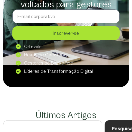
voltados para gestores
inscrever-se
C-Levels
Heads de Operações
Gestores de Backoffice
Líderes de Transformação Digital
Últimos Artigos
Pesquis