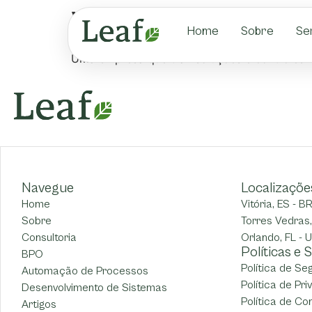
Vanessa Diniz
Home
Sobre
Se
Uma empresa que traz soluções e controles 
Navegue
Localizaçõe
Home
Vitória, ES - B
Sobre
Torres Vedras,
Consultoria
Orlando, FL - 
Políticas e
BPO
Política de S
Automação de Processos
Política de Pr
Desenvolvimento de Sistemas
Política de Co
Artigos