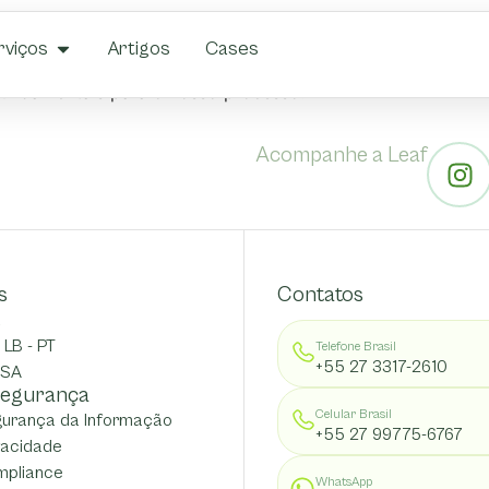
rviços
Artigos
Cases
fundamentais para o nosso processo.
Acompanhe a Leaf
s
Contatos
R
 LB - PT
Telefone Brasil
+55 27 3317-2610
USA
 Segurança
Celular Brasil
egurança da Informação
+55 27 99775-6767
ivacidade
mpliance
WhatsApp